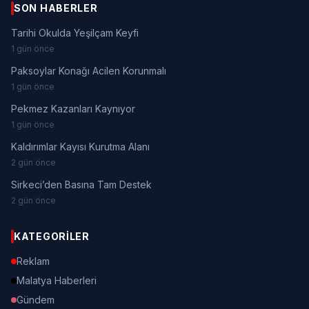
SON HABERLER
Tarihi Okulda Yeşilçam Keyfi
1 gün önce
Paksoylar Konağı Acilen Korunmalı
1 gün önce
Pekmez Kazanları Kaynıyor
1 gün önce
Kaldırımlar Kayısı Kurutma Alanı
2 gün önce
Sirkeci’den Basına Tam Destek
2 gün önce
KATEGORILER
Reklam
Malatya Haberleri
Gündem