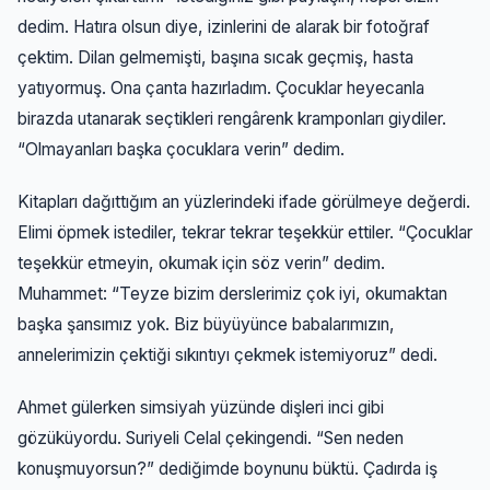
dedim. Hatıra olsun diye, izinlerini de alarak bir fotoğraf
çektim. Dilan gelmemişti, başına sıcak geçmiş, hasta
yatıyormuş. Ona çanta hazırladım. Çocuklar heyecanla
birazda utanarak seçtikleri rengârenk kramponları giydiler.
“Olmayanları başka çocuklara verin” dedim.
Kitapları dağıttığım an yüzlerindeki ifade görülmeye değerdi.
Elimi öpmek istediler, tekrar tekrar teşekkür ettiler. “Çocuklar
teşekkür etmeyin, okumak için söz verin” dedim.
Muhammet: “Teyze bizim derslerimiz çok iyi, okumaktan
başka şansımız yok. Biz büyüyünce babalarımızın,
annelerimizin çektiği sıkıntıyı çekmek istemiyoruz” dedi.
Ahmet gülerken simsiyah yüzünde dişleri inci gibi
gözüküyordu. Suriyeli Celal çekingendi. “Sen neden
konuşmuyorsun?” dediğimde boynunu büktü. Çadırda iş