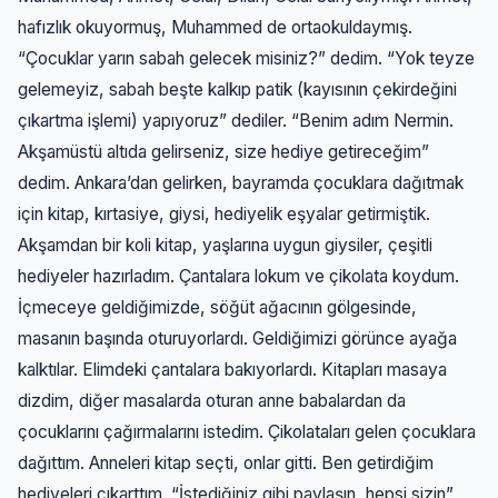
hafızlık okuyormuş, Muhammed de ortaokuldaymış.
“Çocuklar yarın sabah gelecek misiniz?” dedim. “Yok teyze
gelemeyiz, sabah beşte kalkıp patik (kayısının çekirdeğini
çıkartma işlemi) yapıyoruz” dediler. “Benim adım Nermin.
Akşamüstü altıda gelirseniz, size hediye getireceğim”
dedim. Ankara’dan gelirken, bayramda çocuklara dağıtmak
için kitap, kırtasiye, giysi, hediyelik eşyalar getirmiştik.
Akşamdan bir koli kitap, yaşlarına uygun giysiler, çeşitli
hediyeler hazırladım. Çantalara lokum ve çikolata koydum.
İçmeceye geldiğimizde, söğüt ağacının gölgesinde,
masanın başında oturuyorlardı. Geldiğimizi görünce ayağa
kalktılar. Elimdeki çantalara bakıyorlardı. Kitapları masaya
dizdim, diğer masalarda oturan anne babalardan da
çocuklarını çağırmalarını istedim. Çikolataları gelen çocuklara
dağıttım. Anneleri kitap seçti, onlar gitti. Ben getirdiğim
hediyeleri çıkarttım. “İstediğiniz gibi paylaşın, hepsi sizin”