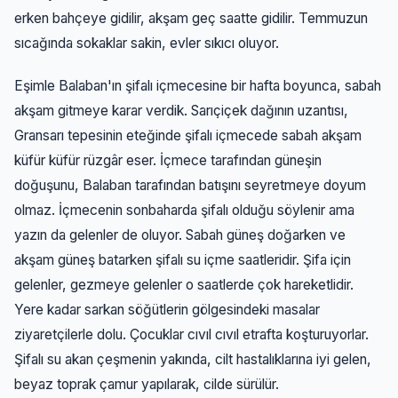
erken bahçeye gidilir, akşam geç saatte gidilir. Temmuzun
sıcağında sokaklar sakin, evler sıkıcı oluyor.
Eşimle Balaban'ın şifalı içmecesine bir hafta boyunca, sabah
akşam gitmeye karar verdik. Sarıçiçek dağının uzantısı,
Gransarı tepesinin eteğinde şifalı içmecede sabah akşam
küfür küfür rüzgâr eser. İçmece tarafından güneşin
doğuşunu, Balaban tarafından batışını seyretmeye doyum
olmaz. İçmecenin sonbaharda şifalı olduğu söylenir ama
yazın da gelenler de oluyor. Sabah güneş doğarken ve
akşam güneş batarken şifalı su içme saatleridir. Şifa için
gelenler, gezmeye gelenler o saatlerde çok hareketlidir.
Yere kadar sarkan söğütlerin gölgesindeki masalar
ziyaretçilerle dolu. Çocuklar cıvıl cıvıl etrafta koşturuyorlar.
Şifalı su akan çeşmenin yakında, cilt hastalıklarına iyi gelen,
beyaz toprak çamur yapılarak, cilde sürülür.