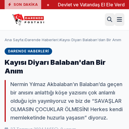
a 19 Yaralı
●
Devlet ve Vatandaş El Ele Verdi
●
SON DAKIKA
Ana Sayfa
Darende Haberleri
Kayısı Diyarı Balaban'dan Bir Anım
DARENDE HABERLERI
Kayısı Diyarı Balaban'dan Bir
Anım
Nermin Yılmaz Akbalaban’ın Balaban’da geçen
bir anısını anlattığı köşe yazısını çok anlamlı
olduğu için yayınlıyoruz ve biz de “SAVAŞLAR
OLMASIN ÇOCUKLAR ÖLMESİN! Herkes kendi
memleketinde huzurla yaşasın” diyoruz.