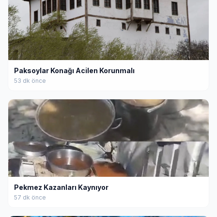
Paksoylar Konağı Acilen Korunmalı
53 dk önce
Pekmez Kazanları Kaynıyor
57 dk önce