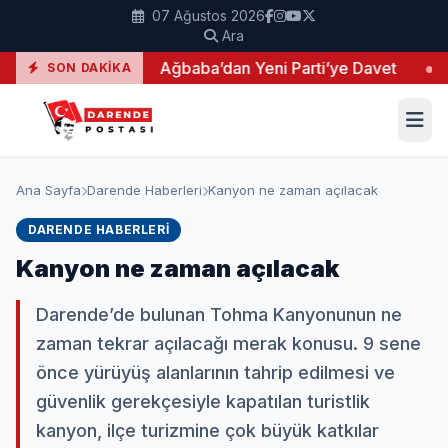
07 Ağustos 2026
Ara
Yangın
●
Ağbaba’dan Yeni Parti’ye Davet
●
Ergün
SON DAKIKA
Ana Sayfa
Darende Haberleri
Kanyon ne zaman açılacak
DARENDE HABERLERI
Kanyon ne zaman açılacak
Darende’de bulunan Tohma Kanyonunun ne
zaman tekrar açılacağı merak konusu. 9 sene
önce yürüyüş alanlarının tahrip edilmesi ve
güvenlik gerekçesiyle kapatılan turistlik
kanyon, ilçe turizmine çok büyük katkılar