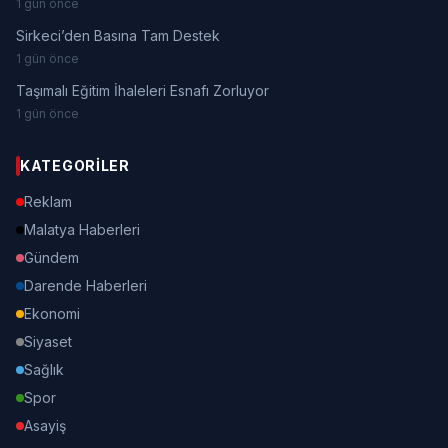
1 gün önce
Sirkeci’den Basına Tam Destek
1 gün önce
Taşımalı Eğitim İhaleleri Esnafı Zorluyor
1 gün önce
KATEGORILER
Reklam
Malatya Haberleri
Gündem
Darende Haberleri
Ekonomi
Siyaset
Sağlık
Spor
Asayiş