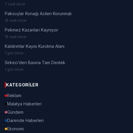
7 saat önce
Paksoylar Konağı Acilen Korunmalı
15 saat önce
Pekmez Kazanları Kaynıyor
15 saat önce
Kaldırımlar Kayısı Kurutma Alanı
1 gün önce
Sirkeci’den Basına Tam Destek
1 gün önce
KATEGORILER
Reklam
Malatya Haberleri
Gündem
Darende Haberleri
Ekonomi