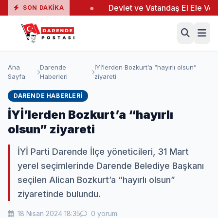
gında 19 Yaralı
●
Devlet ve Vatandaş El Ele Verdi
●
SON DAKIKA
Ana
Darende
İYİ’lerden Bozkurt’a “hayırlı olsun”
Sayfa
Haberleri
ziyareti
DARENDE HABERLERI
İYİ’lerden Bozkurt’a “hayırlı
olsun” ziyareti
İYİ Parti Darende İlçe yöneticileri, 31 Mart
yerel seçimlerinde Darende Belediye Başkanı
seçilen Alican Bozkurt’a “hayırlı olsun”
ziyaretinde bulundu.
18 Nisan 2024 18:35
0 yorum