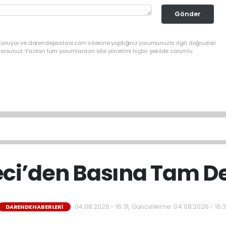
Gönder
ulunuyor ve darendepostasi.com sitesine yaptığınız yorumunuzla ilgili doğrudan
yorsunuz. Yazılan tüm yorumlardan site yönetimi hiçbir şekilde sorumlu
eci’den Basına Tam D
04.08.2026 - 16:31, Güncelleme: 04.08.2026 - 16:3
DARENDE HABERLERI