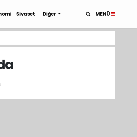
MENÜ
nomi
Siyaset
Diğer
nda
0