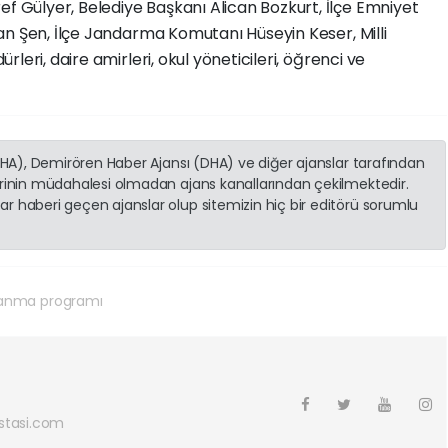
Gülyer, Belediye Başkanı Alican Bozkurt, İlçe Emniyet
an Şen, İlçe Jandarma Komutanı Hüseyin Keser, Milli
leri, daire amirleri, okul yöneticileri, öğrenci ve
(İHA), Demirören Haber Ajansı (DHA) ve diğer ajanslar tarafından
erinin müdahalesi olmadan ajans kanallarından çekilmektedir.
r haberi geçen ajanslar olup sitemizin hiç bir editörü sorumlu
nma programı
tasi.com