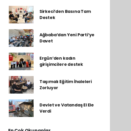
Sirkeci’den Basına Tam
Destek
Ağbaba’dan Yeni Parti’ye
Davet
Ergün’den kadın
girişimcilere destek
Taşımalı Eğitim İhaleleri
Zorluyor
Devlet ve Vatandaş El Ele
Verdi
En Çok Okunanlar