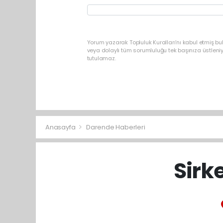
Yorum yazarak Topluluk Kuralları’nı kabul etmiş b
veya dolaylı tüm sorumluluğu tek başınıza üstleni
tutulamaz.
Anasayfa
Darende Haberleri
Sirk