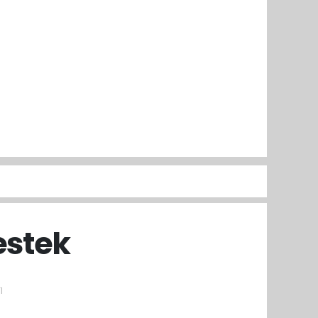
estek
1