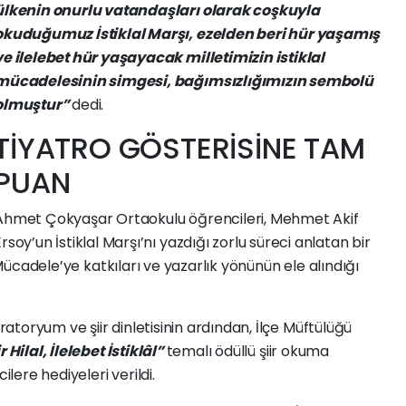
ülkenin onurlu vatandaşları olarak coşkuyla
okuduğumuz İstiklal Marşı, ezelden beri hür yaşamış
ve ilelebet hür yaşayacak milletimizin istiklal
mücadelesinin simgesi, bağımsızlığımızın sembolü
olmuştur”
dedi.
TİYATRO GÖSTERİSİNE TAM
PUAN
Ahmet Çokyaşar Ortaokulu öğrencileri, Mehmet Akif
Ersoy’un İstiklal Marşı’nı yazdığı zorlu süreci anlatan bir
i Mücadele’ye katkıları ve yazarlık yönünün ele alındığı
toryum ve şiir dinletisinin ardından, İlçe Müftülüğü
ir Hilal, İlelebet İstiklâl”
temalı ödüllü şiir okuma
ere hediyeleri verildi.