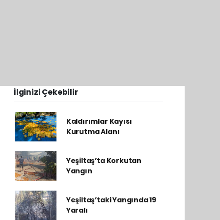
İlginizi Çekebilir
Kaldırımlar Kayısı
Kurutma Alanı
Yeşiltaş’ta Korkutan
Yangın
Yeşiltaş’taki Yangında 19
Yaralı