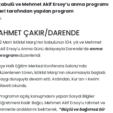
n kabulü ve Mehmet Akif Ersoy’u anma programı
leri tarafından yapılan program
.
AHMET ÇAKIR/DARENDE
12 Mart İstiklal Marşı'nın kabulünün 104. yılı ve Mehmet
Akif Ersoy'u Anma Günü dolayısıyla Darende’de
anma
programı
düzenlendi.
İlçe Halk Eğitim Merkezi Konferans Salonu’nda
düzenlenen tören, İstiklal Marşı’nın okunmasıyla başladı.
Saygı duruşuyla devam etti. Ardından, Kur’an-ı Kerim
tilaveti okundu.
Programın açılış konuşmasını yapan Sosyal Bilgiler
Öğretmeni Kadir Bağcı, Mehmet Akif Ersoy’u rahmet ve
minnetle andıklarını belirterek,
“Güçlü ve bağımsız bir