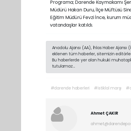
Programa; Darende Kaymakamı Şeref 
Müdürü Hakan Duru, İlçe Müftüsü Sin
Eğitim Müdürü Fevzi İnce, kurum müdür
vatandaşlar katıldı.
Anadolu Ajansı (AA), İhlas Haber Ajansı 
eklenen tüm haberler, sitemizin editörl
Bu haberlerde yer alan hukuki muhatapla
tutulamaz...
#darende haberleri
#istiklal marşı
#a
Ahmet ÇAKIR
ahmet@darendepos