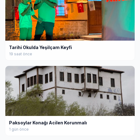
Tarihi Okulda Yeşilçam Keyfi
19 saat önce
Paksoylar Konağı Acilen Korunmalı
1 gün önce