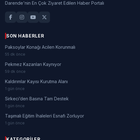
Darende'nin En Çok Ziyaret Edilen Haber Portalı
SON HABERLER
Paksoylar Konağı Acilen Korunmalı
55 dk önce
Pekmez Kazanları Kaynıyor
59 dk önce
Kaldırımlar Kayısı Kurutma Alanı
1 gün önce
Sirkeci’den Basına Tam Destek
1 gün önce
Taşımalı Eğitim İhaleleri Esnafı Zorluyor
1 gün önce
KATEGORILER