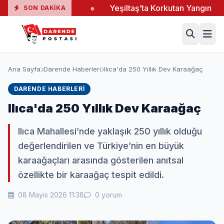
ş El Ele Verdi
●
Yeşiltaş’ta Korkutan Yangın
●
A
SON DAKIKA
Ana Sayfa
Darende Haberleri
Ilıca'da 250 Yıllık Dev Karaağaç
DARENDE HABERLERI
Ilıca'da 250 Yıllık Dev Karaağaç
Ilıca Mahallesi’nde yaklaşık 250 yıllık olduğu
değerlendirilen ve Türkiye’nin en büyük
karaağaçları arasında gösterilen anıtsal
özellikte bir karaağaç tespit edildi.
08 Mayıs 2026 11:38
0 yorum