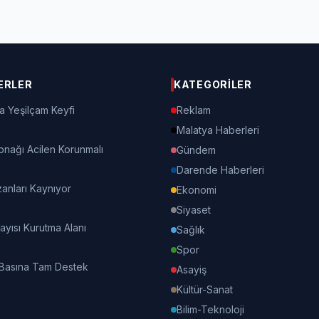
ERLER
KATEGORILER
a Yeşilçam Keyfi
Reklam
Malatya Haberleri
onağı Acilen Korunmalı
Gündem
Darende Haberleri
nları Kaynıyor
Ekonomi
Siyaset
Kayısı Kurutma Alanı
Sağlık
Spor
 Basına Tam Destek
Asayiş
Kültür-Sanat
Bilim-Teknoloji