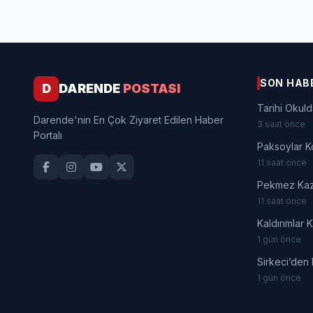
SON HAB
D
DARENDE
POSTASI
Tarihi Okuld
Darende'nin En Çok Ziyaret Edilen Haber
3 saat önce
Portalı
Paksoylar K
11 saat önce
Pekmez Kaza
11 saat önce
Kaldırımlar 
1 gün önce
Sirkeci’den
1 gün önce