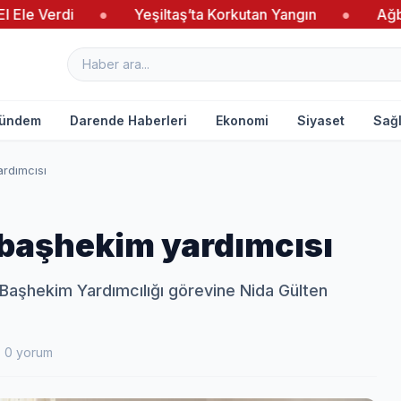
di
●
Yeşiltaş’ta Korkutan Yangın
●
Ağbaba’dan Y
ündem
Darende Haberleri
Ekonomi
Siyaset
Sağl
ardımcısı
 başhekim yardımcısı
Başhekim Yardımcılığı görevine Nida Gülten
0 yorum