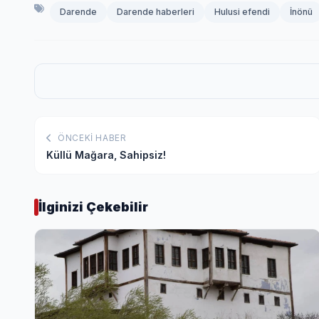
Darende
Darende haberleri
Hulusi efendi
İnönü
ÖNCEKI HABER
Küllü Mağara, Sahipsiz!
İlginizi Çekebilir