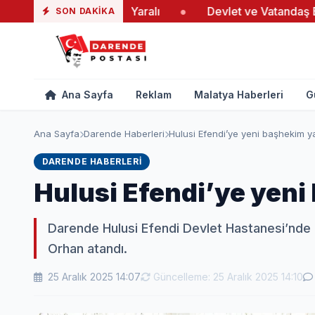
aki Yangında 19 Yaralı
●
Devlet ve Vatandaş El Ele Ver
SON DAKIKA
Ana Sayfa
Reklam
Malatya Haberleri
G
Ana Sayfa
Darende Haberleri
Hulusi Efendi’ye yeni başhekim y
DARENDE HABERLERI
Hulusi Efendi’ye yeni
Darende Hulusi Efendi Devlet Hastanesi’nde 
Orhan atandı.
25 Aralık 2025 14:07
Güncelleme: 25 Aralık 2025 14:10