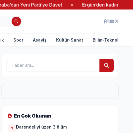
eni Parti’ye Davet
●
Ergün’den kadın girişimcilere d
ık
Spor
Asayiş
Kültür-Sanat
Bilim-Teknoloji
En Çok Okunan
Darendeliyi üzen 3 ölüm
1