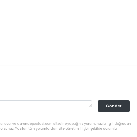
Gönder
ulunuyor ve darendepostasi.com sitesine yaptığınız yorumunuzla ilgili doğrudan
yorsunuz. Yazılan tüm yorumlardan site yönetimi hiçbir şekilde sorumlu