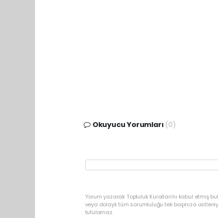
Okuyucu Yorumları
(0)
Yorum yazarak Topluluk Kuralları’nı kabul etmiş b
veya dolaylı tüm sorumluluğu tek başınıza üstleni
tutulamaz.