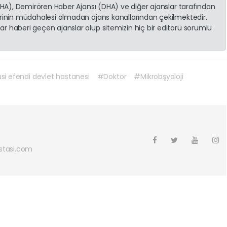
(İHA), Demirören Haber Ajansı (DHA) ve diğer ajanslar tarafından
erinin müdahalesi olmadan ajans kanallarından çekilmektedir.
r haberi geçen ajanslar olup sitemizin hiç bir editörü sorumlu
si efendi devlet hastanesi
#Doktor
#Mikrobşyoloji
tasi.com