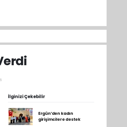
Verdi
16
İlginizi Çekebilir
Ergün’den kadın
girişimcilere destek