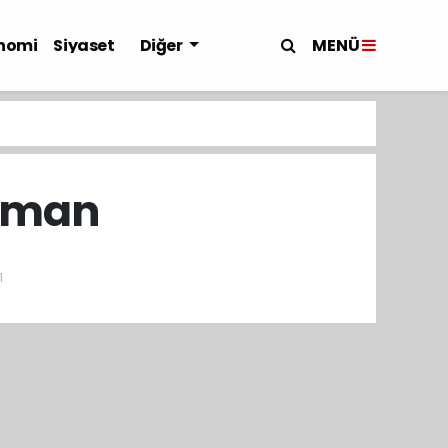
MENÜ
nomi
Siyaset
Diğer
uzman
1