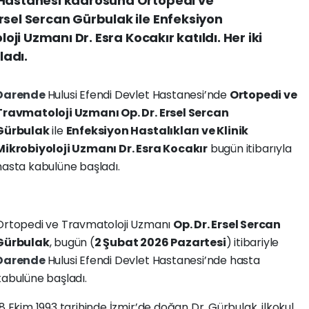
 Hastanesi kadrosuna Ortopedi ve
rsel Sercan Gürbulak ile Enfeksiyon
loji Uzmanı Dr. Esra Kocakır katıldı. Her iki
ladı.
Darende
Hulusi Efendi Devlet Hastanesi’nde
Ortopedi ve
Travmatoloji Uzmanı Op. Dr. Ersel Sercan
Gürbulak
ile
Enfeksiyon Hastalıkları ve Klinik
Mikrobiyoloji Uzmanı Dr. Esra Kocakır
bugün itibarıyla
hasta kabulüne başladı.
Ortopedi ve Travmatoloji Uzmanı
Op. Dr. Ersel Sercan
Gürbulak
, bugün (
2 Şubat 2026 Pazartesi
) itibariyle
Darende
Hulusi Efendi Devlet Hastanesi’nde hasta
kabulüne başladı.
18 Ekim 1993 tarihinde İzmir’de doğan Dr. Gürbulak, ilkokul