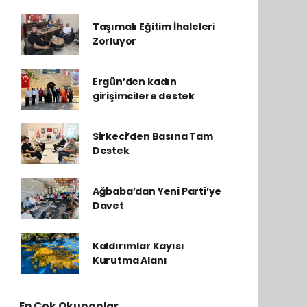
Taşımalı Eğitim İhaleleri
Zorluyor
Ergün’den kadın
girişimcilere destek
Sirkeci’den Basına Tam
Destek
Ağbaba’dan Yeni Parti’ye
Davet
Kaldırımlar Kayısı
Kurutma Alanı
En Çok Okunanlar