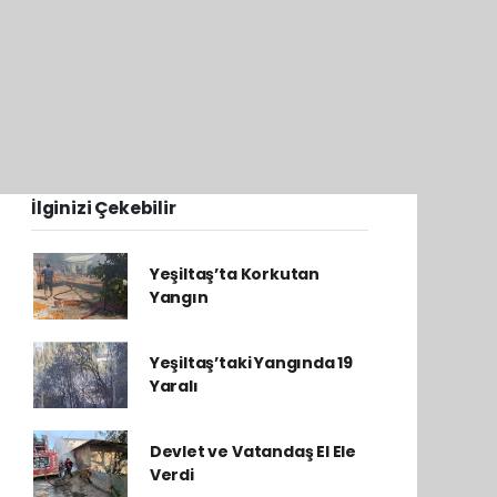
İlginizi Çekebilir
Yeşiltaş’ta Korkutan
Yangın
Yeşiltaş’taki Yangında 19
Yaralı
Devlet ve Vatandaş El Ele
Verdi