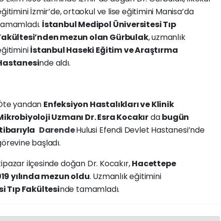
eğitimini İzmir’de, ortaokul ve lise eğitimini Manisa’da
tamamladı.
İstanbul Medipol Üniversitesi Tıp
Fakültesi’nden mezun olan Gürbulak
, uzmanlık
eğitimini
İstanbul Haseki Eğitim ve Araştırma
Hastanesi
nde aldı.
Öte yandan
Enfeksiyon Hastalıkları ve Klinik
Mikrobiyoloji Uzmanı Dr. Esra Kocakır
da
bugün
itibarıyla
Darende
Hulusi Efendi Devlet Hastanesi’nde
görevine başladı.
ipazar ilçesinde doğan Dr. Kocakır,
Hacettepe
019 yılında mezun oldu
. Uzmanlık eğitimini
i Tıp Fakültesi
nde tamamladı.