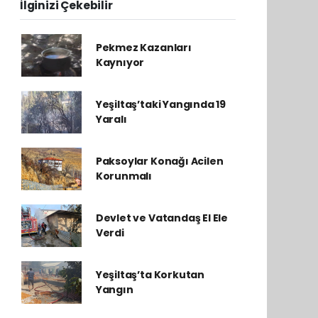
İlginizi Çekebilir
Pekmez Kazanları
Kaynıyor
Yeşiltaş’taki Yangında 19
Yaralı
Paksoylar Konağı Acilen
Korunmalı
Devlet ve Vatandaş El Ele
Verdi
Yeşiltaş’ta Korkutan
Yangın