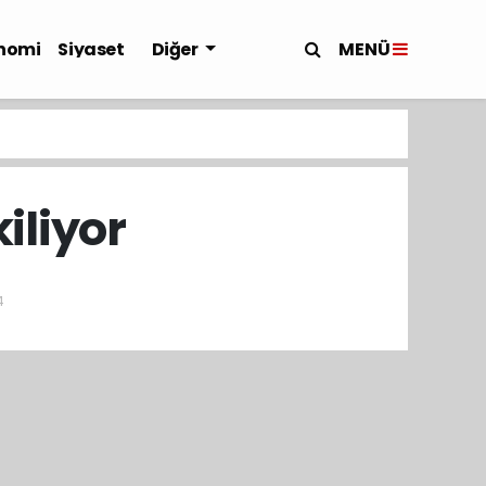
MENÜ
nomi
Siyaset
Diğer
iliyor
4