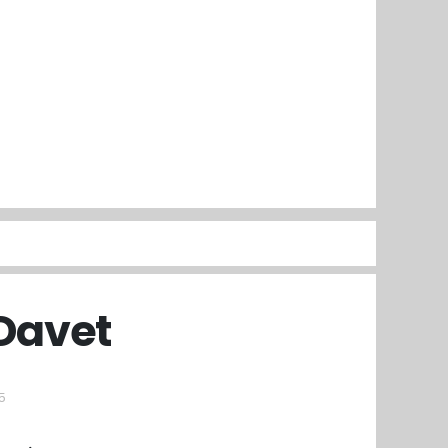
Davet
5