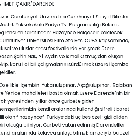
AHMET ÇAKIR/DARENDE
Sivas Cumhuriyet Üniversitesi Cumhuriyet Sosyal Bilimler
Meslek Yüksekokulu Radyo Tv. Programcılığı Bölümü
öğrencileri tarafından“ Hazeynce Belgeseli” çekilecek.
Cumhuriyet Üniversitesi Film Atölyesi CUFA kapsamında,
ulusal ve uluslar arası festivallerde yarışmak üzere
Hasan Şahin Nas, Ali Aydın ve İsmail Ozmuş’dan oluşan
ekip, konu ile ilgili çalışmalarını sürdürmek üzere ilçemize
eldiler.
Özellikle ilçemizin Yukarıulupınar, Aşağıulupınar , Balaban
ve Yenice mahalleleri başta olmak üzere Darende’nin bir
çok yöresinden yıllar önce gurbete giden
hemşerilerimizin kendi aralarında kullandığı şifreli ticaret
dili olan “ hazeynce” Türkiye’deki üç beş özel-gizli dilden
biri olduğu biliniyor. Gurbeti vatan edinmiş Darendeliler
kendi aralarında kolayca anlaşabilmek amacıyla bu özel