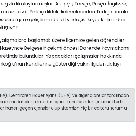
e gizli dili oluşturmuşlar. Arapça, Farsça, Rusça, İngilizce,
Fransızca vb. Birkaç dildeki kelimelerinden Türkçe cümle
esasına göre geliştirilen bu dil yaklaşık iki yüz kelimeden
oluşuyor.
Çalışmalara başlamak üzere ilçemize gelen öğrenciler
“Hazeynce Belgeseli” çekimi öncesi Darende Kaymakamı
retinde bulundular. Yapacakları çalışmalar hakkında
oğlu’nun kendilerine gösterdiği yakın ilgiden dolayı
(İHA), Demirören Haber Ajansı (DHA) ve diğer ajanslar tarafından
erinin müdahalesi olmadan ajans kanallarından çekilmektedir.
r haberi geçen ajanslar olup sitemizin hiç bir editörü sorumlu