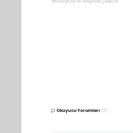
#Hazeynce’nin Belgeseli Çekiliyor
Okuyucu Yorumları
(0)