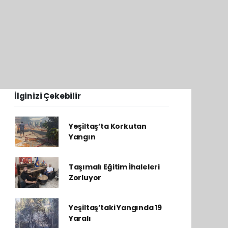
İlginizi Çekebilir
Yeşiltaş’ta Korkutan
Yangın
Taşımalı Eğitim İhaleleri
Zorluyor
Yeşiltaş’taki Yangında 19
Yaralı