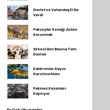
Devlet ve Vatandaş El Ele
Verdi
Paksoylar Konağı Acilen
Korunmalı
Sirkeci’den Basına Tam
Destek
Kaldırımlar Kayısı
Kurutma Alanı
Pekmez Kazanları
Kaynıyor
En Çok Okunanlar