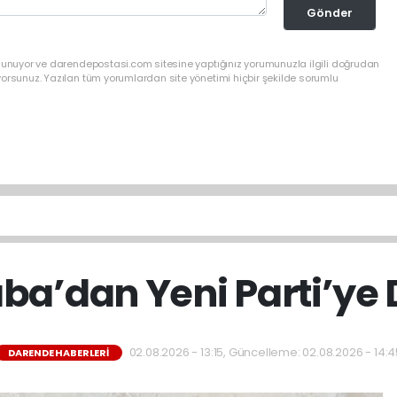
Gönder
ulunuyor ve darendepostasi.com sitesine yaptığınız yorumunuzla ilgili doğrudan
yorsunuz. Yazılan tüm yorumlardan site yönetimi hiçbir şekilde sorumlu
ba’dan Yeni Parti’ye 
02.08.2026 - 13:15, Güncelleme: 02.08.2026 - 14:4
DARENDE HABERLERI