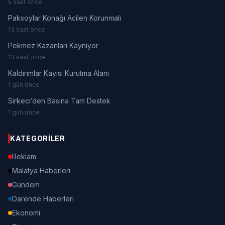
5 saat önce
Paksoylar Konağı Acilen Korunmalı
13 saat önce
Pekmez Kazanları Kaynıyor
13 saat önce
Kaldırımlar Kayısı Kurutma Alanı
1 gün önce
Sirkeci’den Basına Tam Destek
1 gün önce
KATEGORILER
Reklam
Malatya Haberleri
Gündem
Darende Haberleri
Ekonomi