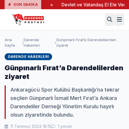
ında 19 Yaralı
●
Devlet ve Vatandaş El Ele Verdi
●
SON DAKIKA
Ana
Darende
Günpınarlı Fırat’a Darendelilerden
Sayfa
Haberleri
ziyaret
DARENDE HABERLERI
Günpınarlı Fırat’a Darendelilerden
ziyaret
Ankaragücü Spor Kulübü Başkanlığı’na tekrar
seçilen Günpınarlı İsmail Mert Fırat’a Ankara
Darendeliler Derneği Yönetim Kurulu hayırlı
olsun ziyaretinde bulundu.
11 Temmuz 2024 18:15
1 yorum