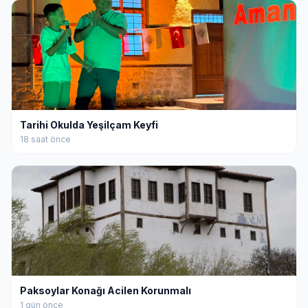
Tarihi Okulda Yeşilçam Keyfi
18 saat önce
Paksoylar Konağı Acilen Korunmalı
1 gün önce