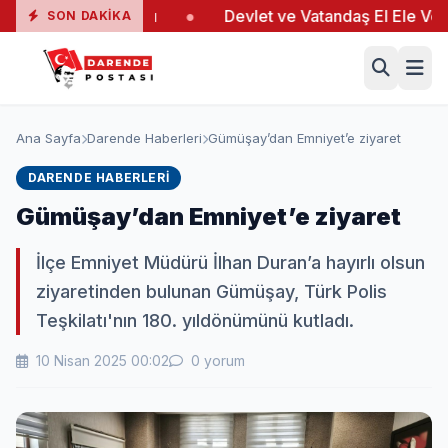
ngında 19 Yaralı
●
Devlet ve Vatandaş El Ele Verdi
●
SON DAKIKA
Ana Sayfa
Darende Haberleri
Gümüşay’dan Emniyet’e ziyaret
DARENDE HABERLERI
Gümüşay’dan Emniyet’e ziyaret
İlçe Emniyet Müdürü İlhan Duran’a hayırlı olsun
ziyaretinden bulunan Gümüşay, Türk Polis
Teşkilatı'nın 180. yıldönümünü kutladı.
10 Nisan 2025 00:02
0 yorum