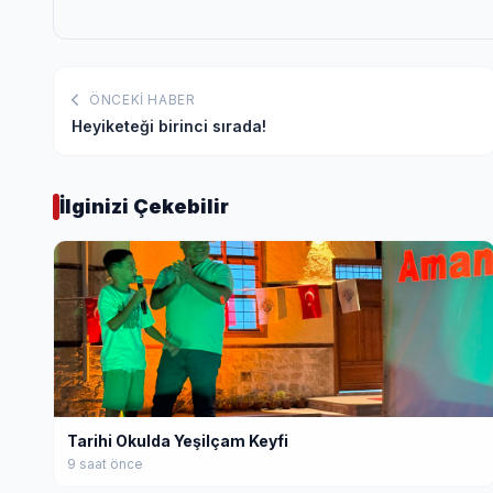
ÖNCEKI HABER
Heyiketeği birinci sırada!
İlginizi Çekebilir
Tarihi Okulda Yeşilçam Keyfi
9 saat önce