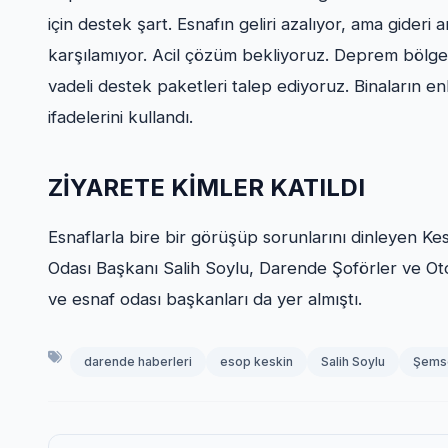
için destek şart. Esnafın geliri azalıyor, ama gideri 
karşılamıyor. Acil çözüm bekliyoruz. Deprem bölges
vadeli destek paketleri talep ediyoruz. Binaların e
ifadelerini kullandı.
ZİYARETE KİMLER KATILDI
Esnaflarla bire bir görüşüp sorunlarını dinleyen Ke
Odası Başkanı Salih Soylu, Darende Şoförler ve O
ve esnaf odası başkanları da yer almıştı.
darende haberleri
esop keskin
Salih Soylu
Şemse