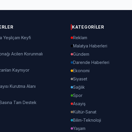
ERLER
KATEGORILER
a Yeşilçam Keyfi
Reklam
Malatya Haberleri
onağı Acilen Korunmalı
Gündem
Darende Haberleri
nları Kaynıyor
Ekonomi
Siyaset
Kayısı Kurutma Alanı
Sağlık
Spor
 Basına Tam Destek
Asayiş
Kültür-Sanat
Bilim-Teknoloji
Yaşam