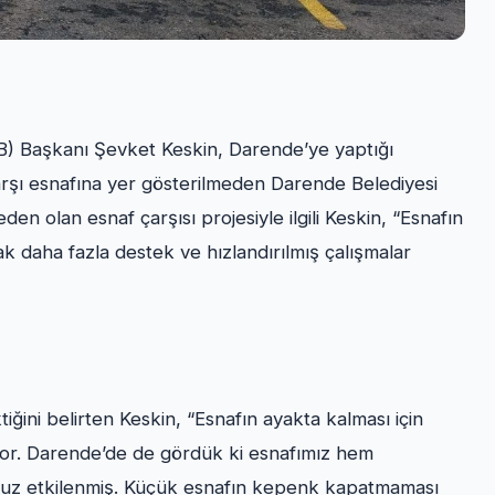
OB) Başkanı Şevket Keskin, Darende’ye yaptığı
 çarşı esnafına yer gösterilmeden Darende Belediyesi
en olan esnaf çarşısı projesiyle ilgili Keskin, “Esnafın
cak daha fazla destek ve hızlandırılmış çalışmalar
ğini belirten Keskin, “Esnafın ayakta kalması için
kiyor. Darende’de de gördük ki esnafımız hem
z etkilenmiş. Küçük esnafın kepenk kapatmaması