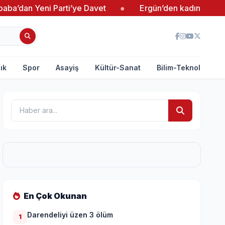
eni Parti’ye Davet
●
Ergün’den kadın girişimcilere d
ık
Spor
Asayiş
Kültür-Sanat
Bilim-Teknoloji
En Çok Okunan
Darendeliyi üzen 3 ölüm
1