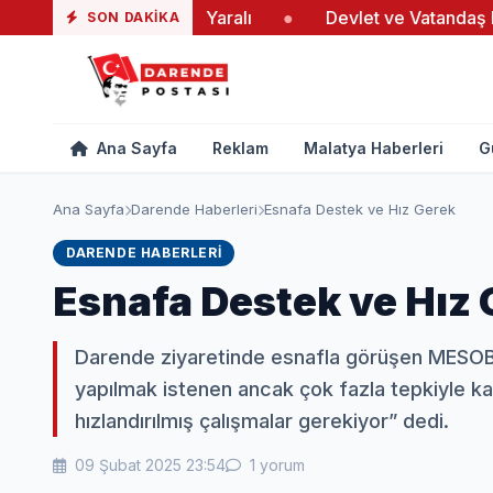
aki Yangında 19 Yaralı
●
Devlet ve Vatandaş El Ele Ve
SON DAKIKA
Ana Sayfa
Reklam
Malatya Haberleri
G
Ana Sayfa
Darende Haberleri
Esnafa Destek ve Hız Gerek
DARENDE HABERLERI
Esnafa Destek ve Hız 
Darende ziyaretinde esnafla görüşen MESO
yapılmak istenen ancak çok fazla tepkiyle kar
hızlandırılmış çalışmalar gerekiyor” dedi.
09 Şubat 2025 23:54
1 yorum