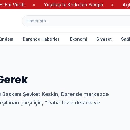
rdi
●
Yeşiltaş’ta Korkutan Yangın
●
Ağbaba’dan Y
ündem
Darende Haberleri
Ekonomi
Siyaset
Sağl
Gerek
B Başkanı Şevket Keskin, Darende merkezde
şılanan çarşı için, “Daha fazla destek ve