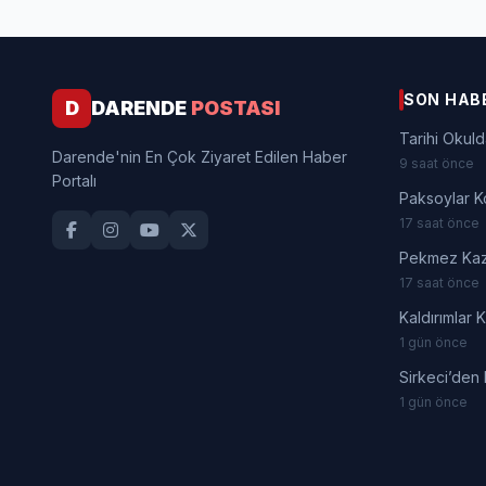
SON HAB
D
DARENDE
POSTASI
Tarihi Okuld
Darende'nin En Çok Ziyaret Edilen Haber
9 saat önce
Portalı
Paksoylar K
17 saat önce
Pekmez Kaza
17 saat önce
Kaldırımlar 
1 gün önce
Sirkeci’den
1 gün önce