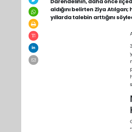
Darendelinin, daha önce ilçede
aldığını belirten Ziya Atılgan
yıllarda talebin arttığını söyle
s