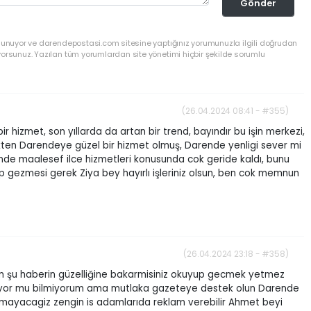
Gönder
ulunuyor ve darendepostasi.com sitesine yaptığınız yorumunuzla ilgili doğrudan
yorsunuz. Yazılan tüm yorumlardan site yönetimi hiçbir şekilde sorumlu
(26.04.2024 08:41 - #355)
r hizmet, son yıllarda da artan bir trend, bayındır bu işin merkezi,
kten Darendeye güzel bir hizmet olmuş, Darende yenligi sever mi
nde maalesef ilce hizmetleri konusunda cok geride kaldı, bunu
p gezmesi gerek Ziya bey hayırlı işleriniz olsun, ben cok memnun
(26.04.2024 23:18 - #358)
im şu haberin güzelliğine bakarmisiniz okuyup gecmek yetmez
ıyor mu bilmiyorum ama mutlaka gazeteye destek olun Darende
mayacagiz zengin is adamlarıda reklam verebilir Ahmet beyi