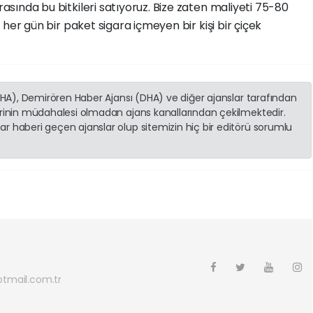
rasında bu bitkileri satıyoruz. Bize zaten maliyeti 75-80
a, her gün bir paket sigara içmeyen bir kişi bir çiçek
(İHA), Demirören Haber Ajansı (DHA) ve diğer ajanslar tarafından
erinin müdahalesi olmadan ajans kanallarından çekilmektedir.
r haberi geçen ajanslar olup sitemizin hiç bir editörü sorumlu
otmail.com.tr