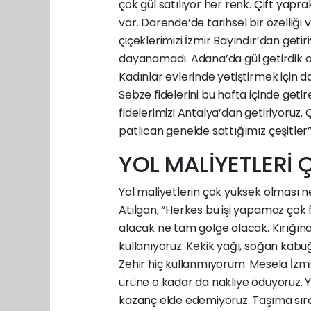
çok gül satılıyor her renk. Çift yapra
var. Darende’de tarihsel bir özelliği 
çiçeklerimizi İzmir Bayındır’dan getir
dayanamadı. Adana’da gül getirdik on
Kadınlar evlerinde yetiştirmek için d
Sebze fidelerini bu hafta içinde geti
fidelerimizi Antalya’dan getiriyoruz. Ç
patlıcan genelde sattığımız çeşitler” 
YOL MALİYETLERİ
Yol maliyetlerin çok yüksek olması ned
Atılgan, “Herkes bu işi yapamaz çok 
alacak ne tam gölge olacak. Kırığına
kullanıyoruz. Kekik yağı, soğan kab
Zehir hiç kullanmıyorum. Mesela İzmir
ürüne o kadar da nakliye ödüyoruz. Y
kazanç elde edemiyoruz. Taşıma sırasın