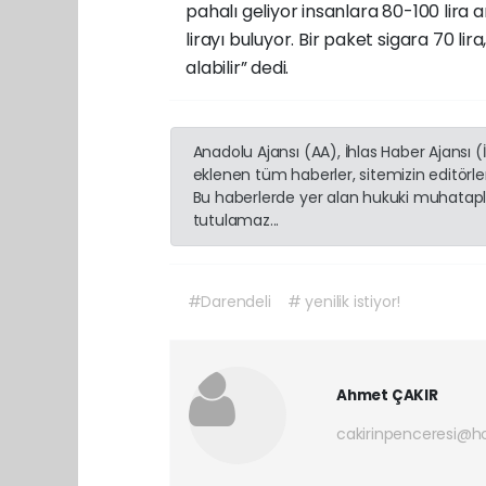
pahalı geliyor insanlara 80-100 lira a
lirayı buluyor. Bir paket sigara 70 lir
alabilir” dedi.
Anadolu Ajansı (AA), İhlas Haber Ajansı 
eklenen tüm haberler, sitemizin editörl
Bu haberlerde yer alan hukuki muhatapla
tutulamaz...
#Darendeli
# yenilik istiyor!
Ahmet ÇAKIR
cakirinpenceresi@h