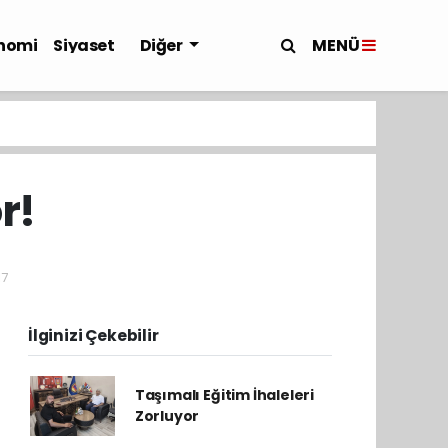
MENÜ
nomi
Siyaset
Diğer
r!
17
İlginizi Çekebilir
Taşımalı Eğitim İhaleleri
Zorluyor