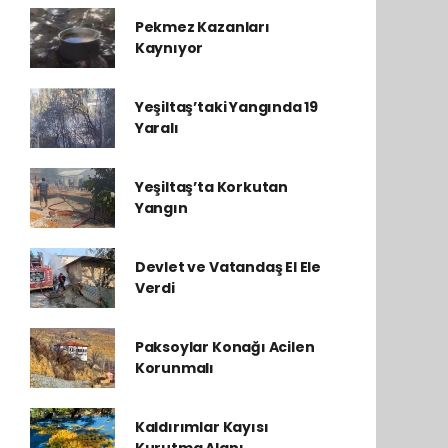
Pekmez Kazanları
Kaynıyor
Yeşiltaş’taki Yangında 19
Yaralı
Yeşiltaş’ta Korkutan
Yangın
Devlet ve Vatandaş El Ele
Verdi
Paksoylar Konağı Acilen
Korunmalı
Kaldırımlar Kayısı