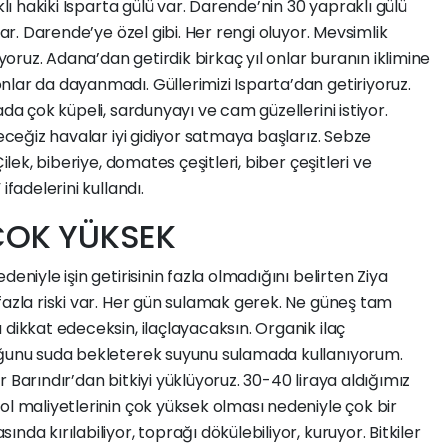
klı hakiki Isparta gülü var. Darende’nin 30 yapraklı gülü
var. Darende’ye özel gibi. Her rengi oluyor. Mevsimlik
iyoruz. Adana’dan getirdik birkaç yıl onlar buranın iklimine
lar da dayanmadı. Güllerimizi Isparta’dan getiriyoruz.
ada çok küpeli, sardunyayı ve cam güzellerini istiyor.
receğiz havalar iyi gidiyor satmaya başlarız. Sebze
ilek, biberiye, domates çeşitleri, biber çeşitleri ve
ifadelerini kullandı.
 ÇOK YÜKSEK
eniyle işin getirisinin fazla olmadığını belirten Ziya
fazla riski var. Her gün sulamak gerek. Ne güneş tam
 dikkat edeceksin, ilaçlayacaksın. Organik ilaç
uğunu suda bekleterek suyunu sulamada kullanıyorum.
 Barındır’dan bitkiyi yüklüyoruz. 30-40 liraya aldığımız
ol maliyetlerinin çok yüksek olması nedeniyle çok bir
da kırılabiliyor, toprağı dökülebiliyor, kuruyor. Bitkiler