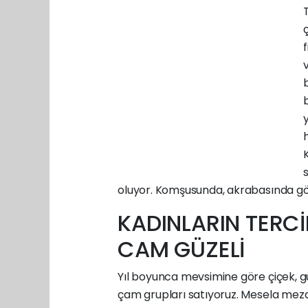
oluyor. Komşusunda, akrabasında görü
KADINLARIN TERCİ
CAM GÜZELİ
Yıl boyunca mevsimine göre çiçek, gül
çam grupları satıyoruz. Mesela meza