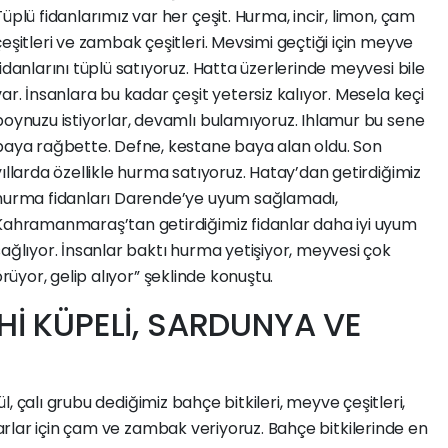
Tüplü fidanlarımız var her çeşit. Hurma, incir, limon, çam
çeşitleri ve zambak çeşitleri. Mevsimi geçtiği için meyve
fidanlarını tüplü satıyoruz. Hatta üzerlerinde meyvesi bile
var. İnsanlara bu kadar çeşit yetersiz kalıyor. Mesela keçi
boynuzu istiyorlar, devamlı bulamıyoruz. Ihlamur bu sene
baya rağbette. Defne, kestane baya alan oldu. Son
yıllarda özellikle hurma satıyoruz. Hatay’dan getirdiğimiz
hurma fidanları Darende’ye uyum sağlamadı,
Kahramanmaraş’tan getirdiğimiz fidanlar daha iyi uyum
sağlıyor. İnsanlar baktı hurma yetişiyor, meyvesi çok
yor, gelip alıyor” şeklinde konuştu.
Hİ KÜPELİ, SARDUNYA VE
, çalı grubu dediğimiz bahçe bitkileri, meyve çeşitleri,
rlar için çam ve zambak veriyoruz. Bahçe bitkilerinde en