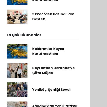
Kurutma Alanı
Sirkeci’den Basına Tam
Destek
En Çok Okunanlar
Kaldırımlar Kayısı
Kurutma Alanı
Boyraz’dan Darende’ye
Çifte Müjde
Yeniköy, Şenliği Sevdi
Ağbaba’dan Yeni Parti’ye