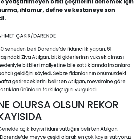
 yetiştirilmeyen bitki çeşitlerini denemek için
; hurma, ıhlamur, defne ve kestaneye son
di.
AHMET ÇAKIR/DARENDE
30 seneden beri Darende’de fidancılık yapan, 61
yaşındaki Ziya Atılgan, bitki giderlerinin yüksek olması
nedeniyle bitkileri maliyetine bile sattıklarında insanlara
pahalı geldiğini söyledi. Sebze fidanlarının önümüzdeki
hafta getireceklerini belirten Atılgan, mevsimine göre
attıkları ürünlerin farklılaştığını vurguladı.
NE OLURSA OLSUN REKOR
KAYISIDA
Genelde açık kayısı fidanı sattığını belirten Atılgan,
“Darende’de meyve çeşidi olarak en çok kayısı satıyoruz.