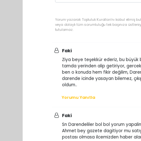
Yorum yazarak Topluluk Kuralları’nı kabul etmiş b
veya dolaylı tüm sorumluluğu tek başınıza üstleni
tutulamaz.
Faki
Ziya beye teşekkür ederiz, bu büyük bi
tamda yerinden alip getiriyor, gerce
ben o konuda hem fikir değilim, Dare
darende icinde yasayan bilemez, çıkı
oldum..
Yorumu Yanıtla
Faki
Sn Darendeliler bol bol yorum yapal
Ahmet bey gazete dagitiyor mu sat
postası olmasa ilcemizden haber ala