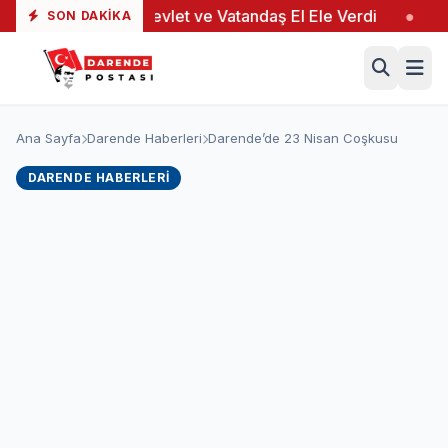
alı
●
Devlet ve Vatandaş El Ele Verdi
●
Yeşiltaş
SON DAKIKA
Ana Sayfa
Darende Haberleri
Darende’de 23 Nisan Coşkusu
DARENDE HABERLERI