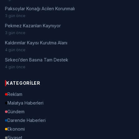
Paksoylar Konağı Acilen Korunmalı
3 gün önce
Pekmez Kazanları Kaynıyor
3 gün önce
Kaldırımlar Kayısı Kurutma Alanı
4 gün önce
Sirkeci’den Basına Tam Destek
4 gün önce
KATEGORILER
Reklam
Malatya Haberleri
Gündem
Darende Haberleri
Ekonomi
Siyaset