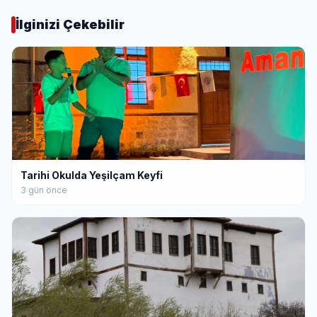
İlginizi Çekebilir
Tarihi Okulda Yeşilçam Keyfi
3 gün önce