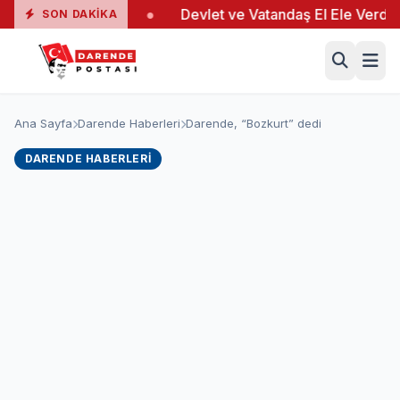
da 19 Yaralı
●
Devlet ve Vatandaş El Ele Verdi
●
SON DAKIKA
Ana Sayfa
Darende Haberleri
Darende, “Bozkurt” dedi
DARENDE HABERLERI