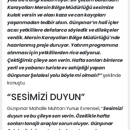
Karayolları Mersin Bölge Müdürlüğü sesimize
kulak versin ve olası kaza ve can kayıpları
yaşanmadan tedbir alsın. Günpınar’ın hali içler
acısı yetkililere defalarca söyledik ve dilekçeler
verdik. Mersin Karayolları Bölge Müdürlüğü’nde
hazırlanmış proje duruyor. Yatırım programına
alınması için yetkililerden rica ediyoruz.
Çektiğimiz çileye son verin. Hafta sonları binlerce
yerli ve yabancı turiste ev sahipliği yapan
Günpınar Şelalesi yolu böyle mi olmalı?”
şeklinde
konuştu.
“SESİMİZİ DUYUN”
Günpınar Mahalle Muhtarı Yunus Evrensel, “
Sesimizi
duyun ve bu çileye son verin. Özellikle hafta
sonları tonajlı araçlar sorun oluyor. Günpınar