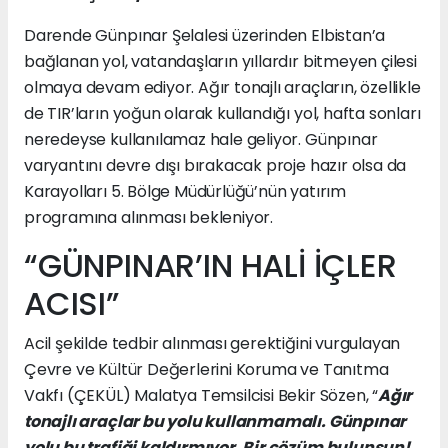
Darende Günpınar Şelalesi üzerinden Elbistan’a
bağlanan yol, vatandaşların yıllardır bitmeyen çilesi
olmaya devam ediyor. Ağır tonajlı araçların, özellikle
de TIR’ların yoğun olarak kullandığı yol, hafta sonları
neredeyse kullanılamaz hale geliyor. Günpınar
varyantını devre dışı bırakacak proje hazır olsa da
Karayolları 5. Bölge Müdürlüğü’nün yatırım
programına alınması bekleniyor.
“GÜNPINAR’IN HALİ İÇLER
ACISI”
Acil şekilde tedbir alınması gerektiğini vurgulayan
Çevre ve Kültür Değerlerini Koruma ve Tanıtma
Vakfı (ÇEKÜL) Malatya Temsilcisi Bekir Sözen, “
Ağır
tonajlı araçlar bu yolu kullanmamalı. Günpınar
yolu bu trafiği kaldırmıyor. Bir çözüm bulunsun!