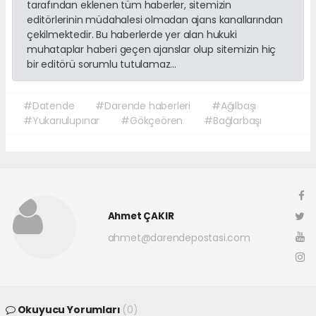
tarafından eklenen tüm haberler, sitemizin
editörlerinin müdahalesi olmadan ajans kanallarından
çekilmektedir. Bu haberlerde yer alan hukuki
muhataplar haberi geçen ajanslar olup sitemizin hiç
bir editörü sorumlu tutulamaz...
#Datende
#Darende haberleri
#Ağılbaşı
#Yukarıulupınar
#Gökçeören
#Bağlarbaşı
Ahmet ÇAKIR
ahmet@darendepostasi.com
Okuyucu Yorumları
(0)