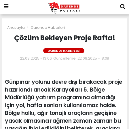
Anasayfa
Darende Haberleri
Çözüm Bekleyen Proje Rafta!
DARENDE HABERLERI
22.08.2025 - 13:06, Güncelleme: 22.08.2025 - 18:08
Günpınar yolunu devre dışı bırakacak proje
hazırlandı ancak Karayolları 5. Bölge
Müdürlüğü yatırım programına almadığı
için yol, hafta sonları kullanılamaz halde.
Bölge halkı, ağır tonajlı araçların geçişine
yasak olmasına rağmen zaman zaman bu
yasağın ihlal edildiğini belirterek, araçlara