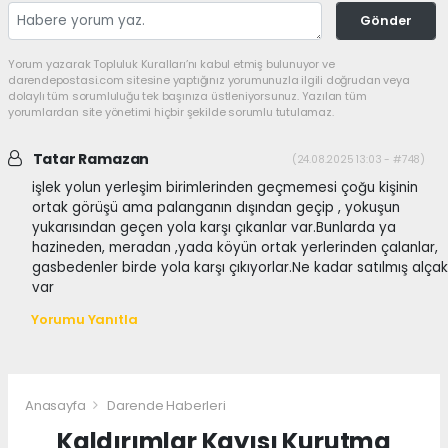
Gönder
Yorum yazarak Topluluk Kuralları’nı kabul etmiş bulunuyor ve
darendepostasi.com sitesine yaptığınız yorumunuzla ilgili doğrudan veya
dolaylı tüm sorumluluğu tek başınıza üstleniyorsunuz. Yazılan tüm
yorumlardan site yönetimi hiçbir şekilde sorumlu tutulamaz.
Tatar Ramazan
(24.08.2025 13:03 - #748)
işlek yolun yerleşim birimlerinden geçmemesi çoğu kişinin
ortak görüşü ama palanganın dışından geçip , yokuşun
yukarısından geçen yola karşı çıkanlar var.Bunlarda ya
hazineden, meradan ,yada köyün ortak yerlerinden çalanlar,
gasbedenler birde yola karşı çıkıyorlar.Ne kadar satılmış alçak
var
Yorumu Yanıtla
Anasayfa
Darende Haberleri
Kaldırımlar Kayısı Kurutma