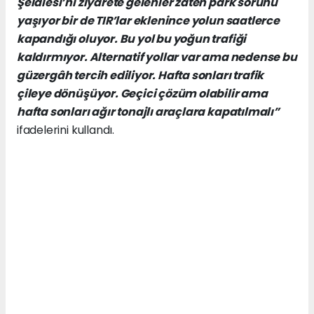
Şelalesi’ni ziyarete gelenler zaten park sorunu
yaşıyor bir de TIR’lar eklenince yolun saatlerce
kapandığı oluyor. Bu yol bu yoğun trafiği
kaldırmıyor. Alternatif yollar var ama nedense bu
güzergâh tercih ediliyor. Hafta sonları trafik
çileye dönüşüyor. Geçici çözüm olabilir ama
hafta sonları ağır tonajlı araçlara kapatılmalı”
ifadelerini kullandı.