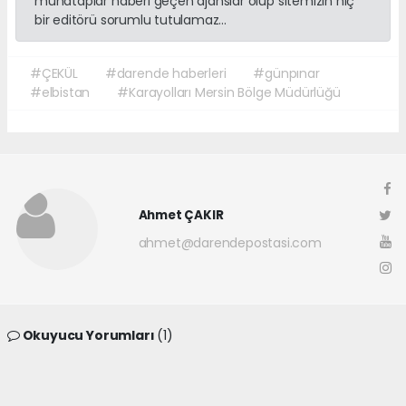
muhataplar haberi geçen ajanslar olup sitemizin hiç
bir editörü sorumlu tutulamaz...
#ÇEKÜL
#darende haberleri
#günpınar
#elbistan
#Karayolları Mersin Bölge Müdürlüğü
Ahmet ÇAKIR
ahmet@darendepostasi.com
Okuyucu Yorumları
(1)