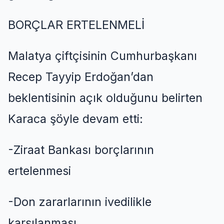
BORÇLAR ERTELENME
L
İ
Malatya çiftçisinin Cumhurbaşkanı
Recep Tayyip Erdoğan’dan
beklentisi
nin açık olduğunu belirten
Karaca şöyle devam etti
:
-
Ziraat Bankası borçlarının
ertelenmesi
-
Don zararlarının ivedilikle
karşılanması