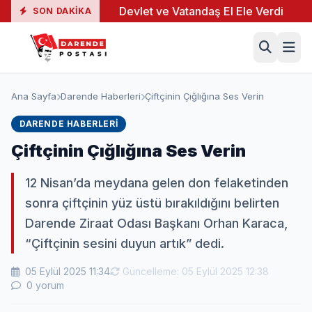
Yaralı
●
Devlet ve Vatandaş El Ele Verdi
●
Yeşil
SON DAKIKA
Ana Sayfa
Darende Haberleri
Çiftçinin Çığlığına Ses Verin
DARENDE HABERLERI
Çiftçinin Çığlığına Ses Verin
12 Nisan’da meydana gelen don felaketinden
sonra çiftçinin yüz üstü bırakıldığını belirten
Darende Ziraat Odası Başkanı Orhan Karaca,
“Çiftçinin sesini duyun artık” dedi.
05 Eylül 2025 11:34
Güncelleme: 05 Eylül 2025 12:38
0 yorum