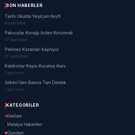
SON HABERLER
Tarihi Okulda Yeşilçam Keyfi
9 saat önce
Paksoylar Konağı Acilen Korunmalı
17 saat önce
Pekmez Kazanları Kaynıyor
17 saat önce
Kaldırımlar Kayısı Kurutma Alanı
1 gün önce
Sirkeci’den Basına Tam Destek
1 gün önce
KATEGORILER
Reklam
Malatya Haberleri
Gündem