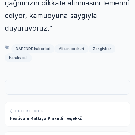
çağrımızın dikkate alınmasını temenni
ediyor, kamuoyuna saygıyla
duyuruyoruz.
”
DARENDE haberleri
Alican bozkurt
Zengivbar
Karakucak
ÖNCEKI HABER
Festivale Katkıya Plaketli Teşekkür