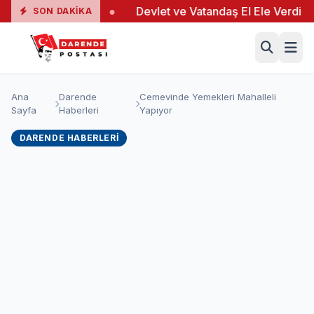
 19 Yaralı
●
Devlet ve Vatandaş El Ele Verdi
●
Y
SON DAKIKA
Ana
Darende
Cemevinde Yemekleri Mahalleli
Sayfa
Haberleri
Yapıyor
DARENDE HABERLERI