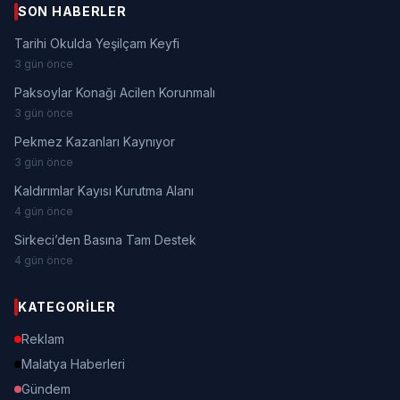
SON HABERLER
Tarihi Okulda Yeşilçam Keyfi
3 gün önce
Paksoylar Konağı Acilen Korunmalı
3 gün önce
Pekmez Kazanları Kaynıyor
3 gün önce
Kaldırımlar Kayısı Kurutma Alanı
4 gün önce
Sirkeci’den Basına Tam Destek
4 gün önce
KATEGORILER
Reklam
Malatya Haberleri
Gündem