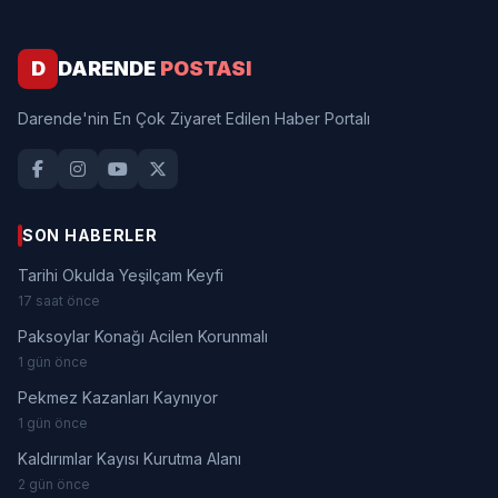
D
DARENDE
POSTASI
Darende'nin En Çok Ziyaret Edilen Haber Portalı
SON HABERLER
Tarihi Okulda Yeşilçam Keyfi
17 saat önce
Paksoylar Konağı Acilen Korunmalı
1 gün önce
Pekmez Kazanları Kaynıyor
1 gün önce
Kaldırımlar Kayısı Kurutma Alanı
2 gün önce