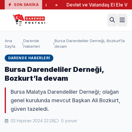
ngında 19 Yaralı
●
Devlet ve Vatandaş El Ele Verdi
SON DAKIKA
Ana
Darende
Bursa Darendeliler Derneği, Bozkurt’la
Sayfa
Haberleri
devam
DARENDE HABERLERI
Bursa Darendeliler Derneği,
Bozkurt’la devam
Bursa Malatya Darendeliler Derneği; olağan
genel kurulunda mevcut Başkan Ali Bozkurt,
güven tazeledi.
02 Haziran 2024 22:29
0 yorum