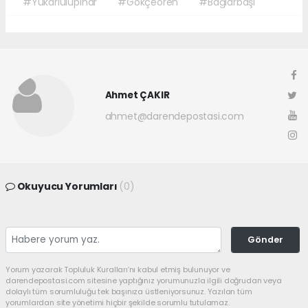
#Yukarıulupınar
#Gökçeören
#Bağlarbaşı
Ahmet ÇAKIR
ahmet@darendepostasi.com
Okuyucu Yorumları
(0)
Gönder
Yorum yazarak Topluluk Kuralları’nı kabul etmiş bulunuyor ve
darendepostasi.com sitesine yaptığınız yorumunuzla ilgili doğrudan veya
dolaylı tüm sorumluluğu tek başınıza üstleniyorsunuz. Yazılan tüm
yorumlardan site yönetimi hiçbir şekilde sorumlu tutulamaz.