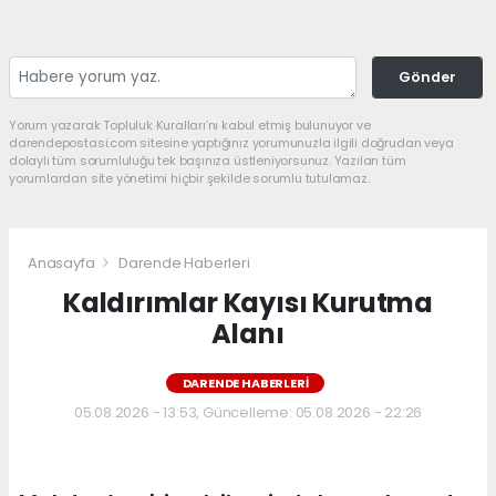
Gönder
Yorum yazarak Topluluk Kuralları’nı kabul etmiş bulunuyor ve
darendepostasi.com sitesine yaptığınız yorumunuzla ilgili doğrudan veya
dolaylı tüm sorumluluğu tek başınıza üstleniyorsunuz. Yazılan tüm
yorumlardan site yönetimi hiçbir şekilde sorumlu tutulamaz.
Anasayfa
Darende Haberleri
Kaldırımlar Kayısı Kurutma
Alanı
DARENDE HABERLERI
05.08.2026 - 13:53, Güncelleme: 05.08.2026 - 22:26