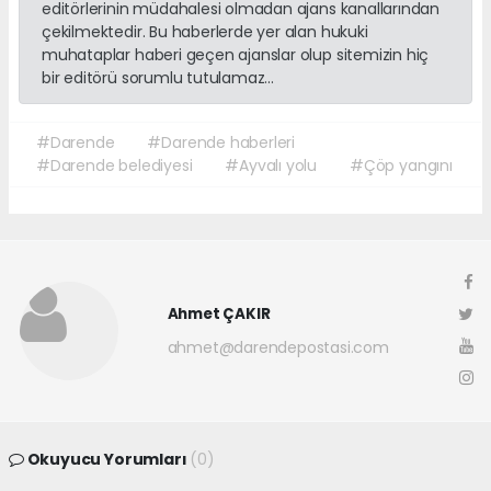
editörlerinin müdahalesi olmadan ajans kanallarından
çekilmektedir. Bu haberlerde yer alan hukuki
muhataplar haberi geçen ajanslar olup sitemizin hiç
bir editörü sorumlu tutulamaz...
#Darende
#Darende haberleri
#Darende belediyesi
#Ayvalı yolu
#Çöp yangını
Ahmet ÇAKIR
ahmet@darendepostasi.com
Okuyucu Yorumları
(0)