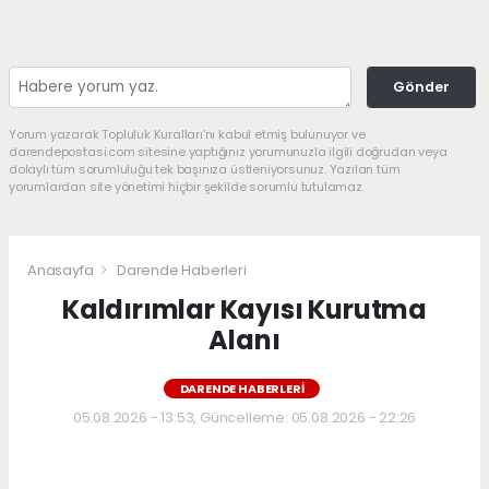
Gönder
Yorum yazarak Topluluk Kuralları’nı kabul etmiş bulunuyor ve
darendepostasi.com sitesine yaptığınız yorumunuzla ilgili doğrudan veya
dolaylı tüm sorumluluğu tek başınıza üstleniyorsunuz. Yazılan tüm
yorumlardan site yönetimi hiçbir şekilde sorumlu tutulamaz.
Anasayfa
Darende Haberleri
Kaldırımlar Kayısı Kurutma
Alanı
DARENDE HABERLERI
05.08.2026 - 13:53, Güncelleme: 05.08.2026 - 22:26