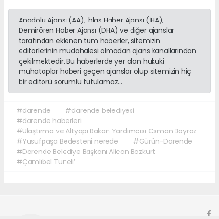
Anadolu Ajansı (AA), İhlas Haber Ajansı (İHA),
Demirören Haber Ajansı (DHA) ve diğer ajanslar
tarafından eklenen tüm haberler, sitemizin
editörlerinin müdahalesi olmadan ajans kanallarından
çekilmektedir. Bu haberlerde yer alan hukuki
muhataplar haberi geçen ajanslar olup sitemizin hiç
bir editörü sorumlu tutulamaz...
#darende
#darende belediyesi
#darende haberleri
#Ulaştırma ve Altyapı Bakan Yardımcısı Osman Boyraz
#Yusufpaşa Bedesteni nerede
#Gürün-Darende
#Darende Belediye Başkanı Alican Bozkurt
#Çamlıbel Tüneli’