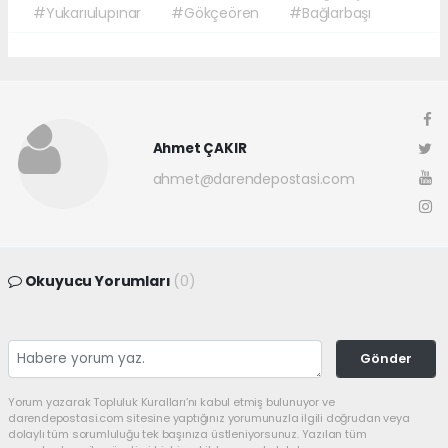
#Yukarıulupınar
#Gökçeören
#Bağlarbaşı
Ahmet ÇAKIR
ahmet@darendepostasi.com
Okuyucu Yorumları
(0)
Gönder
Yorum yazarak Topluluk Kuralları’nı kabul etmiş bulunuyor ve
darendepostasi.com sitesine yaptığınız yorumunuzla ilgili doğrudan veya
dolaylı tüm sorumluluğu tek başınıza üstleniyorsunuz. Yazılan tüm