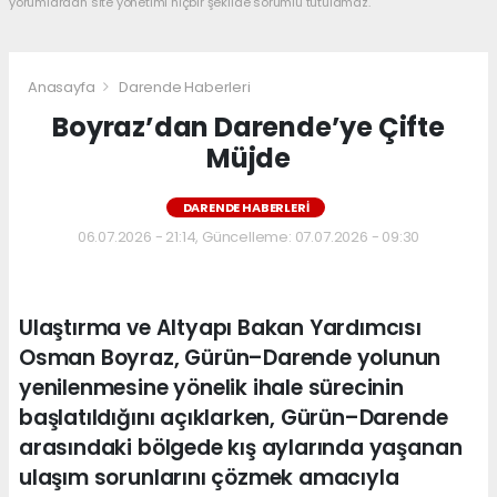
yorumlardan site yönetimi hiçbir şekilde sorumlu tutulamaz.
Anasayfa
Darende Haberleri
Boyraz’dan Darende’ye Çifte
Müjde
DARENDE HABERLERI
06.07.2026 - 21:14, Güncelleme: 07.07.2026 - 09:30
Ulaştırma ve Altyapı Bakan Yardımcısı
Osman Boyraz, Gürün–Darende yolunun
yenilenmesine yönelik ihale sürecinin
başlatıldığını açıklarken, Gürün–Darende
arasındaki bölgede kış aylarında yaşanan
ulaşım sorunlarını çözmek amacıyla