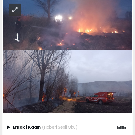
Erkek
|
Kadın
(Haberi Sesli Oku)