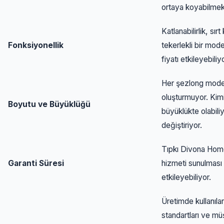
ortaya koyabilmek 
Katlanabilirlik, sı
Fonksiyonellik
tekerlekli bir mode
fiyatı etkileyebiliy
Her şezlong modeli
oluşturmuyor. Kimis
Boyutu ve Büyüklüğü
büyüklükte olabiliy
değiştiriyor.
Tıpkı Divona Home 
Garanti Süresi
hizmeti sunulması 
etkileyebiliyor.
Üretimde kullanılan
standartları ve mü