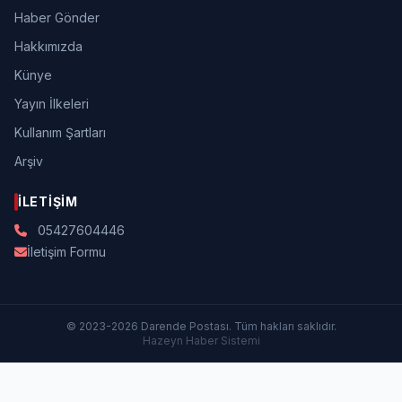
Haber Gönder
Hakkımızda
Künye
Yayın İlkeleri
Kullanım Şartları
Arşiv
İLETIŞIM
05427604446
İletişim Formu
© 2023-2026 Darende Postası. Tüm hakları saklıdır.
Hazeyn Haber Sistemi