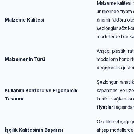
Malzeme kalitesi
ürünlerinde fiyata
Malzeme Kalitesi
önemli faktörü olu
şezlonglar söz ko
modellerde bile kal
Ahşap, plastik, ra
Malzemenin Türü
modellerin her biri
değişkenlik göster
Şezlongun rahatlıkl
Kullanım Konforu ve Ergonomik
kapanması ve üzer
Tasarım
konfor sağlaması
fiyatları
açısından
Özellikle el işliği
İşçilik Kalitesinin Başarısı
ahşap modellerde