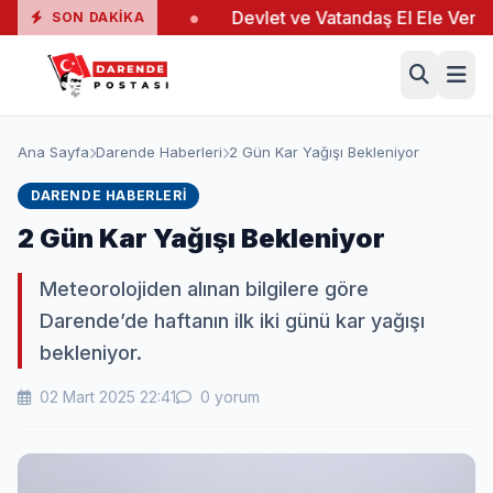
nda 19 Yaralı
●
Devlet ve Vatandaş El Ele Verdi
●
SON DAKIKA
Ana Sayfa
Darende Haberleri
2 Gün Kar Yağışı Bekleniyor
DARENDE HABERLERI
2 Gün Kar Yağışı Bekleniyor
Meteorolojiden alınan bilgilere göre
Darende’de haftanın ilk iki günü kar yağışı
bekleniyor.
02 Mart 2025 22:41
0 yorum