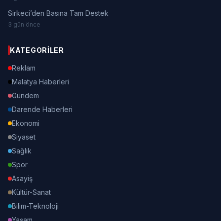
Sirkeci’den Basına Tam Destek
3 gün önce
KATEGORILER
Reklam
Malatya Haberleri
Gündem
Darende Haberleri
Ekonomi
Siyaset
Sağlık
Spor
Asayiş
Kültür-Sanat
Bilim-Teknoloji
Yaşam