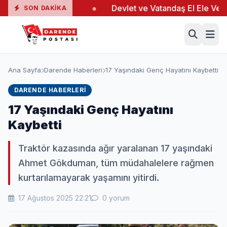
gında 19 Yaralı
●
Devlet ve Vatandaş El Ele Verdi
●
SON DAKIKA
Ana Sayfa
Darende Haberleri
17 Yaşındaki Genç Hayatını Kaybetti
DARENDE HABERLERI
17 Yaşındaki Genç Hayatını
Kaybetti
Traktör kazasında ağır yaralanan 17 yaşındaki
Ahmet Gökduman, tüm müdahalelere rağmen
kurtarılamayarak yaşamını yitirdi.
17 Ağustos 2025 22:21
0 yorum