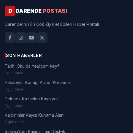
D
DARENDE
POSTASI
Darende'nin En Çok Ziyaret Edilen Haber Portalı
SON HABERLER
Tarihi Okulda Yeşilçam Keyfi
1 gün önce
Paksoylar Konağı Acilen Korunmalı
1 gün önce
Pekmez Kazanları Kaynıyor
1 gün önce
Kaldırımlar Kayısı Kurutma Alanı
2 gün önce
Sirkeci’den Basına Tam Destek